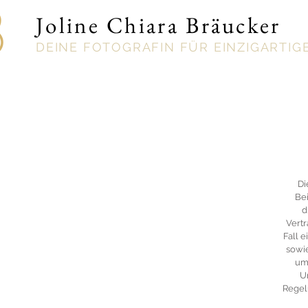
Joline Chiara Bräucker
DEINE FOTOGRAFIN FÜR EINZIGARTIG
Di
Bei
d
Vertr
Fall e
sowi
um
U
Regel