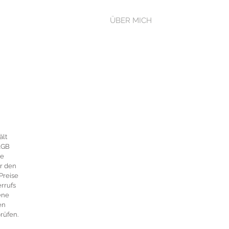
ÜBER MICH
ält
 AGB
ne
r den
Preise
rrufs
ene
en
rüfen.